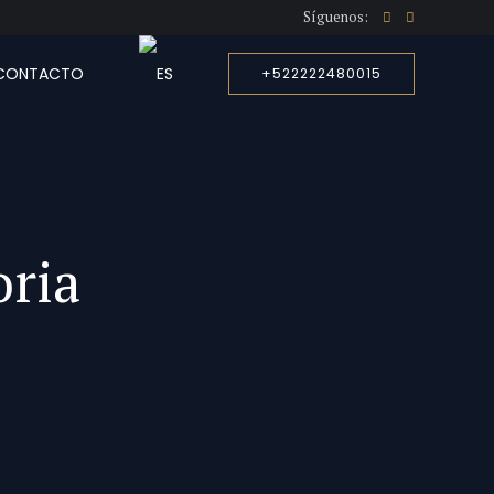
Síguenos:
CONTACTO
+522222480015
oria