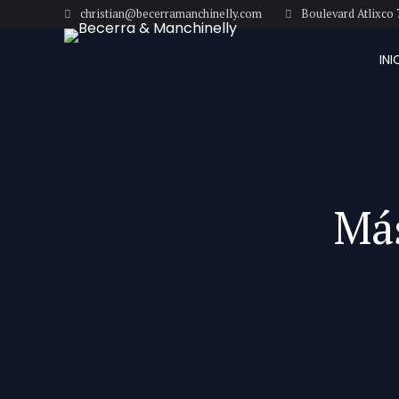
christian@becerramanchinelly.com
Boulevard Atlixco 
INI
Más