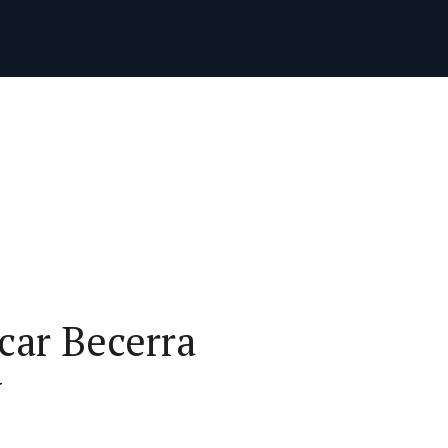
ar Becerra
y