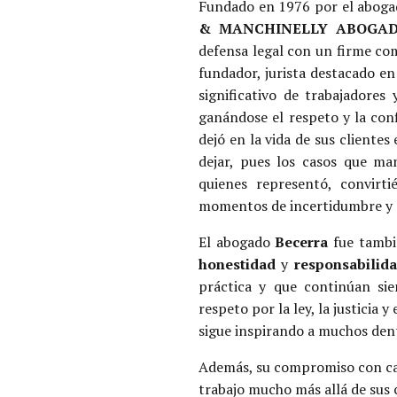
Fundado en 1976 por el abog
& MANCHINELLY
ABOGAD
defensa legal con un firme co
fundador, jurista destacado e
significativo de trabajadores
ganándose el respeto y la conf
dejó en la vida de sus cliente
dejar, pues los casos que ma
quienes representó, convir
momentos de incertidumbre y 
El abogado
Becerra
fue tambié
honestidad
y
responsabilid
práctica y que continúan sie
respeto por la ley, la justicia y
sigue inspirando a muchos dent
Además, su compromiso con caus
trabajo mucho más allá de sus c